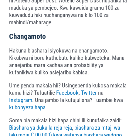
ni Actelic Super Dust. Actelic Super Dust hupatikana
maduka ya pembejeo. Kwa kawaida gramu 100 za
kiuwadudu hiki huchanganywa na kilo 100 za
mahindi/maharage.
Changamoto
Hakuna biashara isiyokuwa na changamoto.
Kikubwa ni bora kuthubutu kuliko kubweteka. Mana
anaejaribu mara kadhaa ana probability ya
kufanikiwa kuliko asiejaribu kabisa.
Umeipenda makala hii? Usingependa kukosa makala
kama hizi? Tufuatilie
Facebook
,
Twitter
na
Instagram
. Una jambo la kutujulisha? Tuambie kwa
kubonyeza hapa
.
Soma pia makala hizi hapa chini ili kunufaika zaidi:
Biashara ya duka la reja reja
,
biashara za mtaji wa
laki moja (100,000) kwa wafanya biashara wadogo