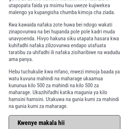
utapopata faida ya msimu huu uweze kujiwekea
malengo ya kupangisha chumba kimoja cha ziada.
Kwa kawaida nafaka zote huwa bei ndogo wakati
zinapovunwa na bei hupanda pole pole kadri muda
unavyoenda. Hivyo hakuna siku utapata hasara kwa
kuhifadhi nafaka zilizovunwa endapo utafuata
taratibu za uhifadhi ili nafaka zisiharibiwe na wadudu
ama panya.
Hebu tuchukulie kwa mfano, mwezi mmoja baada ya
watu kuvuna mahindi na maharage ukaamua
kununua kilo 500 za mahindi na kilo 500 za
maharage. Ukazihifadhi katika magunia ya kilo
hamsini hamsini. Utakuwa na gunia kumi za mahindi
na gunia kumi za maharage.
Kwenye makala hii