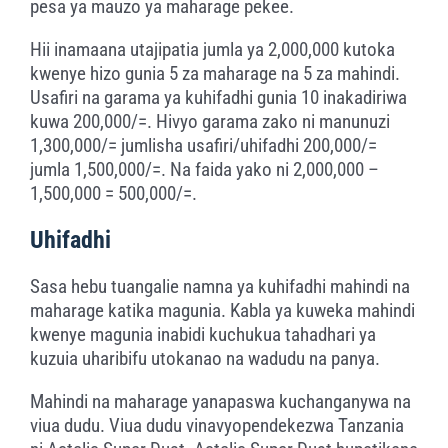
pesa ya mauzo ya maharage pekee.
Hii inamaana utajipatia jumla ya 2,000,000 kutoka
kwenye hizo gunia 5 za maharage na 5 za mahindi.
Usafiri na garama ya kuhifadhi gunia 10 inakadiriwa
kuwa 200,000/=. Hivyo garama zako ni manunuzi
1,300,000/= jumlisha usafiri/uhifadhi 200,000/=
jumla 1,500,000/=. Na faida yako ni 2,000,000 –
1,500,000 = 500,000/=.
Uhifadhi
Sasa hebu tuangalie namna ya kuhifadhi mahindi na
maharage katika magunia. Kabla ya kuweka mahindi
kwenye magunia inabidi kuchukua tahadhari ya
kuzuia uharibifu utokanao na wadudu na panya.
Mahindi na maharage yanapaswa kuchanganywa na
viua dudu. Viua dudu vinavyopendekezwa Tanzania