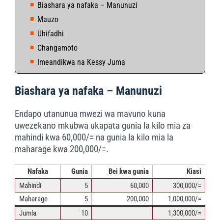
Biashara ya nafaka – Manunuzi
Mauzo
Uhifadhi
Changamoto
Imeandikwa na Kessy Juma
Biashara ya nafaka – Manunuzi
Endapo utanunua mwezi wa mavuno kuna
uwezekano mkubwa ukapata gunia la kilo mia za
mahindi kwa 60,000/= na gunia la kilo mia la
maharage kwa 200,000/=.
Nafaka
Gunia
Bei kwa gunia
Kiasi
Mahindi
5
60,000
300,000/=
Maharage
5
200,000
1,000,000/=
Jumla
10
1,300,000/=