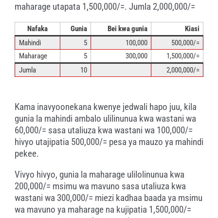
maharage utapata 1,500,000/=. Jumla 2,000,000/=
Nafaka
Gunia
Bei kwa gunia
Kiasi
Mahindi
5
100,000
500,000/=
Maharage
5
300,000
1,500,000/=
Jumla
10
2,000,000/=
Kama inavyoonekana kwenye jedwali hapo juu, kila
gunia la mahindi ambalo ulilinunua kwa wastani wa
60,000/= sasa utaliuza kwa wastani wa 100,000/=
hivyo utajipatia 500,000/= pesa ya mauzo ya mahindi
pekee.
Vivyo hivyo, gunia la maharage ulilolinunua kwa
200,000/= msimu wa mavuno sasa utaliuza kwa
wastani wa 300,000/= miezi kadhaa baada ya msimu
wa mavuno ya maharage na kujipatia 1,500,000/=