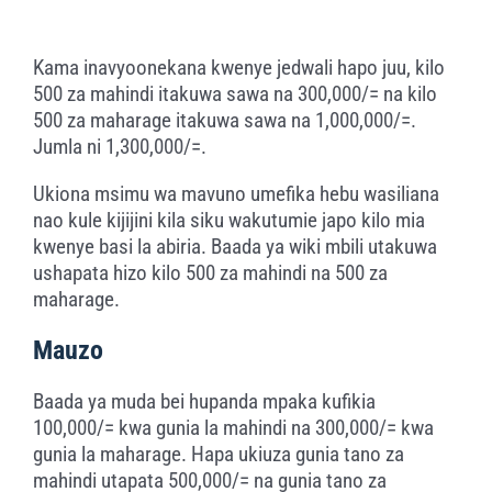
Kama inavyoonekana kwenye jedwali hapo juu, kilo
500 za mahindi itakuwa sawa na 300,000/= na kilo
500 za maharage itakuwa sawa na 1,000,000/=.
Jumla ni 1,300,000/=.
Ukiona msimu wa mavuno umefika hebu wasiliana
nao kule kijijini kila siku wakutumie japo kilo mia
kwenye basi la abiria. Baada ya wiki mbili utakuwa
ushapata hizo kilo 500 za mahindi na 500 za
maharage.
Mauzo
Baada ya muda bei hupanda mpaka kufikia
100,000/= kwa gunia la mahindi na 300,000/= kwa
gunia la maharage. Hapa ukiuza gunia tano za
mahindi utapata 500,000/= na gunia tano za