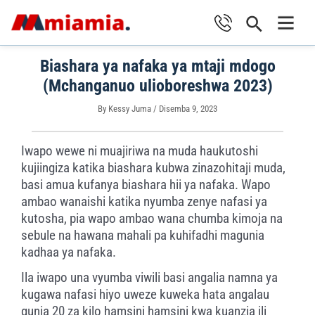
Skip
Search
to
Main
content
Biashara ya nafaka ya mtaji mdogo
Men
(Mchanganuo ulioboreshwa 2023)
By
Kessy Juma
/
Disemba 9, 2023
Iwapo wewe ni muajiriwa na muda haukutoshi
kujiingiza katika biashara kubwa zinazohitaji muda,
basi amua kufanya biashara hii ya nafaka. Wapo
ambao wanaishi katika nyumba zenye nafasi ya
kutosha, pia wapo ambao wana chumba kimoja na
sebule na hawana mahali pa kuhifadhi magunia
kadhaa ya nafaka.
Ila iwapo una vyumba viwili basi angalia namna ya
kugawa nafasi hiyo uweze kuweka hata angalau
gunia 20 za kilo hamsini hamsini kwa kuanzia ili